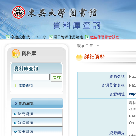
字級設定:
大
中
小
電子資源使用規範
數位學習影音課程
現在位置 :
>
資料庫
詳細資料
資源名稱
Natu
資源英文名稱
Natu
》
進階查詢
資源網址
http
科技政
資源瀏覽
構等 
熱門資源
Res
新進資源
On
試用資源
資源簡介