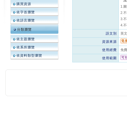
**
購買資源
1.
依字首瀏覽
2.
3.
依語言瀏覽
4.
分類瀏覽
語文別
英
依主題瀏覽
資源來源
依系所瀏覽
使用經費
免
依資料類型瀏覽
使用範圍