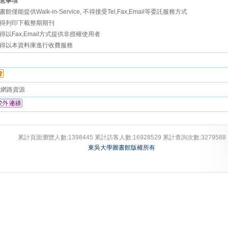
注意事項**
圖書館僅能提供Walk-in-Service, 不得接受Tel,Fax,Email等委託服務方式
不得列印下載整期期刊
不得以Fax,Email方式提供非授權使用者
不得以本資料庫進行收費服務
文
費網路資源
累計頁面瀏覽人數:
1398445
累計訪客人數:
16928529
累計查詢次數:
3279588
東吳大學圖書館版權所有
v2.8.29 build 0810417