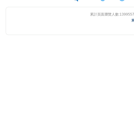
累計頁面瀏覽人數:
139955