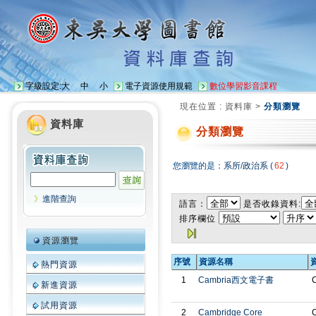
字級設定:
大
中
小
電子資源使用規範
數位學習影音課程
現在位置 :
資料庫
>
分類瀏覽
資料庫
分類瀏覽
您瀏覽的是：
系所
/
政治系
(
62
)
》
進階查詢
語言：
是否收錄資料:
排序欄位
資源瀏覽
序號
資源名稱
熱門資源
1
Cambria西文電子書
C
新進資源
試用資源
2
Cambridge Core
C