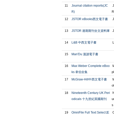
11
Journal citation reports(JC
J
R)
R
12
JSTOR eBooks西文電子書
J
13
JSTOR 過期期刊全文資料庫
J
14
L&B 中西文電子書
L
15
Man'Du 漫讀電子書
16
Max Weber Complete eBoo
M
ks 韋伯全集
p
17
McGraw-Hill中西文電子書
M
o
18
Nineteenth Century UK Peri
N
odicals 十九世紀英國期刊
u
s
19
OmniFile Full Text Select [E
O