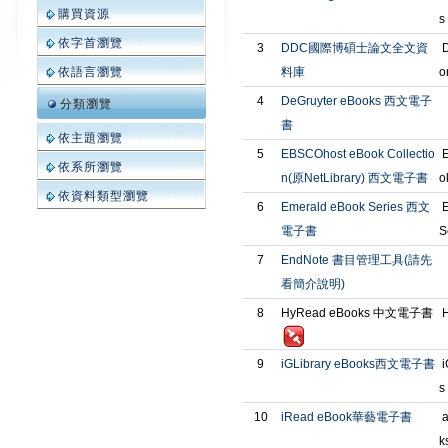
購買資源
s
依字首瀏覽
3
DDC國際博碩士論文全文資
D
料庫
o
依語言瀏覽
4
DeGruyter eBooks 西文電子
分類瀏覽
書
依主題瀏覽
5
EBSCOhost eBook Collectio
E
依系所瀏覽
n(原NetLibrary) 西文電子書
o
依資料類型瀏覽
6
Emerald eBook Series 西文
E
電子書
S
7
EndNote 書目管理工具(請先
看簡介說明)
8
HyRead eBooks 中文電子書
H
9
iGLibrary eBooks西文電子書
i
s
10
iRead eBook華藝電子書
a
k