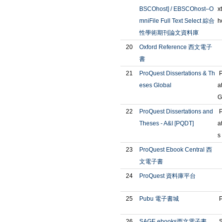
BSCOhost] / EBSCOhost–O
x
mniFile Full Text Select 綜合
h
性學術期刊論文資料庫
20
Oxford Reference 西文電子
書
21
ProQuest Dissertations & Th
P
eses Global
a
G
22
ProQuest Dissertations and
P
Theses - A&I [PQDT]
a
s
23
ProQuest Ebook Central 西
文電子書
24
ProQuest 資料庫平台
25
Pubu 電子書城
P
26
SAGE ebooks西文電子書
S