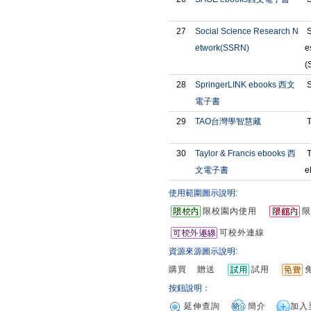
27
Social Science Research N
S
etwork(SSRN)
e
(
28
SpringerLINK ebooks 西文
S
電子書
29
TAO台灣學智慧藏
T
30
Taylor & Francis ebooks 西
T
文電子書
e
使用範圍圖示說明:
限校園內使用
限
可校外連線
資源來源圖示說明:
購買
贈送
試用
按鈕說明：
延伸查詢
簡介
加入