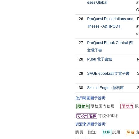
eses Global
a
G
26
ProQuest Dissertations and
P
Theses - A&I [PQDT]
a
s
27
ProQuest Ebook Central 西
文電子書
28
Pubu 電子書城
P
29
SAGE ebooks西文電子書
S
30
Sketch Engine 語料庫
S
使用範圍圖示說明:
限校園內使用
限
可校外連線
資源來源圖示說明:
購買
贈送
試用