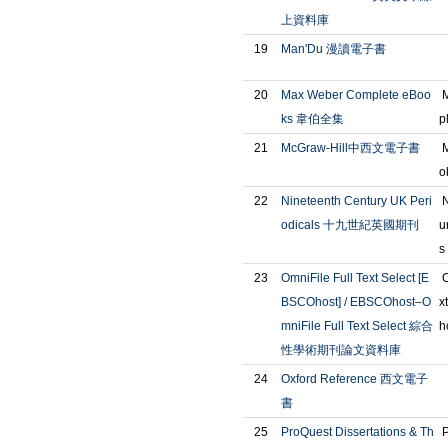
上資料庫
19
Man'Du 漫讀電子書
20
Max Weber Complete eBoo
M
ks 韋伯全集
p
21
McGraw-Hill中西文電子書
M
o
22
Nineteenth Century UK Peri
N
odicals 十九世紀英國期刊
u
s
23
OmniFile Full Text Select [E
O
BSCOhost] / EBSCOhost–O
x
mniFile Full Text Select 綜合
h
性學術期刊論文資料庫
24
Oxford Reference 西文電子
書
25
ProQuest Dissertations & Th
P