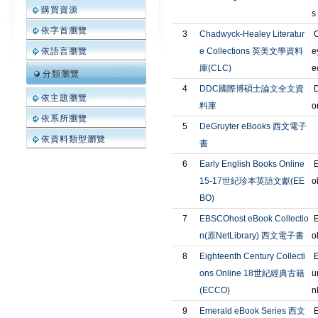
購買資源
s
依字首瀏覽
3
Chadwyck-Healey Literatur
C
e Collections 英美文學資料
e
依語言瀏覽
庫(CLC)
e
分類瀏覽
4
DDC國際博碩士論文全文資
D
依主題瀏覽
料庫
o
依系所瀏覽
5
DeGruyter eBooks 西文電子
依資料類型瀏覽
書
6
Early English Books Online
E
15-17世紀珍本英語文獻(EE
o
BO)
7
EBSCOhost eBook Collectio
E
n(原NetLibrary) 西文電子書
o
8
Eighteenth Century Collecti
E
ons Online 18世紀經典古籍
u
(ECCO)
n
9
Emerald eBook Series 西文
E