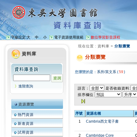
字級設定:
大
中
小
電子資源使用規範
數位學習影音課程
現在位置 :
資料庫
>
分類瀏覽
資料庫
分類瀏覽
您瀏覽的是：
系所
/
英文系
(
59
)
》
進階查詢
語言：
是否收錄資料:
排序欄位
資源瀏覽
序號
資源名稱
熱門資源
1
Cambria西文電子書
C
新進資源
試用資源
2
Cambridge Core
C