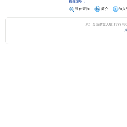
按鈕說明：
延伸查詢
簡介
加入
累計頁面瀏覽人數:
139978