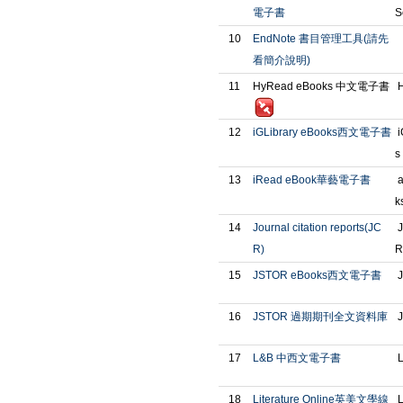
電子書
S
10
EndNote 書目管理工具(請先
看簡介說明)
11
HyRead eBooks 中文電子書
H
12
iGLibrary eBooks西文電子書
i
s
13
iRead eBook華藝電子書
a
k
14
Journal citation reports(JC
J
R)
R
15
JSTOR eBooks西文電子書
J
16
JSTOR 過期期刊全文資料庫
J
17
L&B 中西文電子書
L
18
Literature Online英美文學線
L