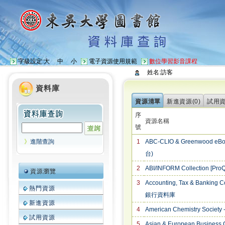
字級設定:
大
中
小
電子資源使用規範
數位學習影音課程
姓名:訪客
資料庫
資源清單
新進資源(0)
試用資
序
資源名稱
號
》
進階查詢
1
ABC-CLIO & Greenwood e
台)
2
ABI/INFORM Collection 
資源瀏覽
3
Accounting, Tax & Banking 
熱門資源
銀行資料庫
新進資源
4
American Chemistry Society 
試用資源
5
Asian & European Business